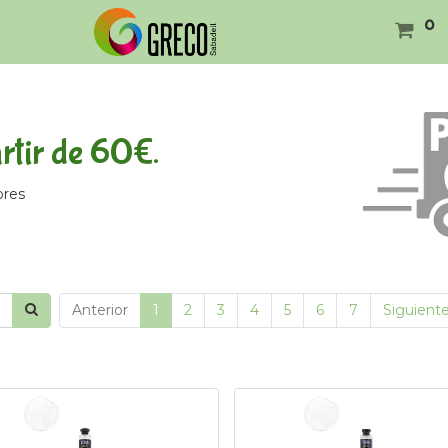
0
tir de 60€.
ores
Anterior
1
2
3
4
5
6
7
Siguient