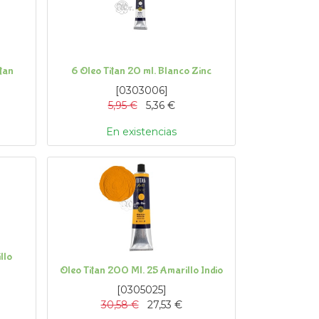
tan
6 Oleo Titan 20 ml. Blanco Zinc
[
0303006
]
5,95
€
5,36
€
En existencias
llo
Oleo Titan 200 Ml. 25 Amarillo Indio
[
0305025
]
30,58
€
27,53
€