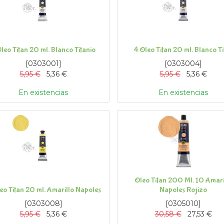
Oleo Titan 20 ml. Blanco Titanio
4 Oleo Titan 20 ml. Blanco Ti
[
0303001
]
[
0303004
]
5,95
€
5,36
€
5,95
€
5,36
€
En existencias
En existencias
Oleo Titan 200 Ml. 10 Amari
eo Titan 20 ml. Amarillo Napoles
Napoles Rojizo
[
0303008
]
[
0305010
]
5,95
€
5,36
€
30,58
€
27,53
€