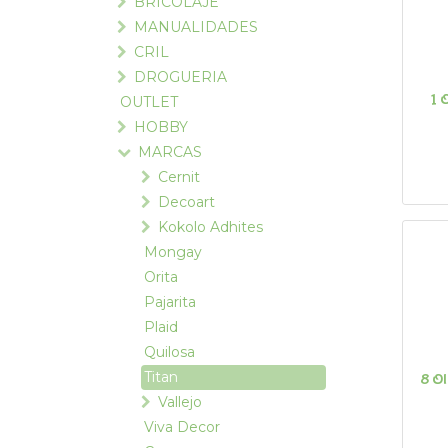
BRICOLAJE
MANUALIDADES
CRIL
DROGUERIA
1 
OUTLET
HOBBY
MARCAS
Cernit
Decoart
Kokolo Adhites
Mongay
Orita
Pajarita
Plaid
Quilosa
Titan
8 Ol
Vallejo
Viva Decor