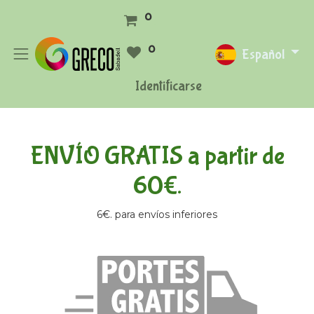
0
0
Español
Identificarse
ENVÍO GRATIS a partir de
60€.
6€. para envíos inferiores