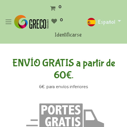
0
0
Español
Identificarse
ENVÍO GRATIS a partir de
60€.
6€. para envíos inferiores