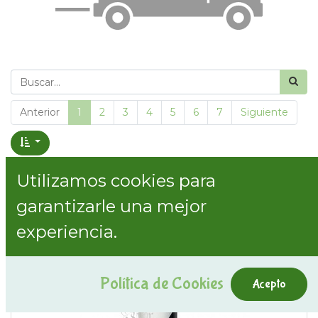
Anterior
1
2
3
4
5
6
7
Siguiente
Mostrar precios con impuestos incluidos
Utilizamos cookies para
garantizarle una mejor
Mostrar categorías
experiencia.
Política de Cookies
Acepto