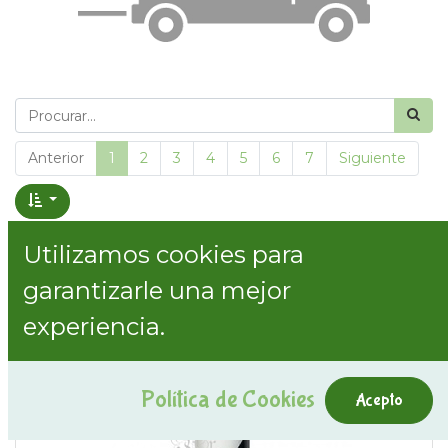
Anterior
1
2
3
4
5
6
7
Siguiente
Mostrar preços com IVA incl.
Utilizamos cookies para
garantizarle una mejor
Show categories
experiencia.
Política de Cookies
Acepto