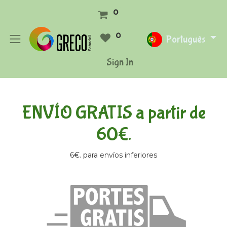
0
0
Português
Sign In
ENVÍO GRATIS a partir de
60€.
6€. para envíos inferiores