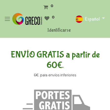
0
0
Español
Identificarse
ENVÍO GRATIS a partir de
60€.
6€. para envíos inferiores