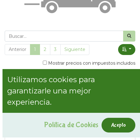
Anterior
1
2
3
Siguiente
Mostrar precios con impuestos incluidos
Utilizamos cookies para
Mostrar categorías
garantizarle una mejor
experiencia.
Política de Cookies
Acepto