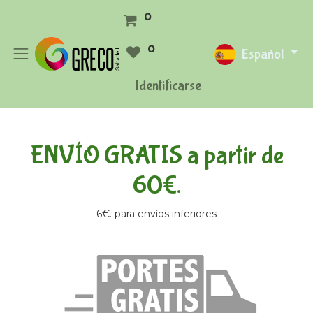
0
0
Español
Identificarse
ENVÍO GRATIS a partir de
60€.
6€. para envíos inferiores