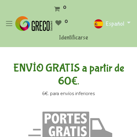
0
0
Español
Identificarse
ENVÍO GRATIS a partir de
60€.
6€. para envíos inferiores