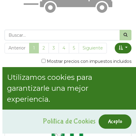
Anterior
1
2
3
4
5
Siguiente
Mostrar precios con impuestos incluidos
Utilizamos cookies para
Mostrar categorías
garantizarle una mejor
experiencia.
Política de Cookies
Acepto