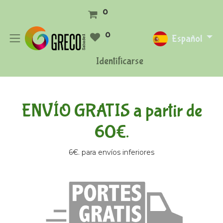
0
0
Español
Identificarse
ENVÍO GRATIS a partir de
60€.
6€. para envíos inferiores