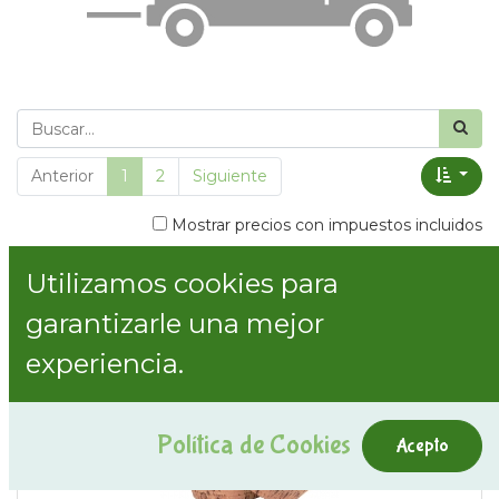
Anterior
1
2
Siguiente
Mostrar precios con impuestos incluidos
Utilizamos cookies para
Mostrar categorías
garantizarle una mejor
experiencia.
Política de Cookies
Acepto