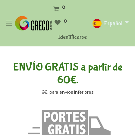
0
0
Español
Identificarse
ENVÍO GRATIS a partir de
60€.
6€. para envíos inferiores