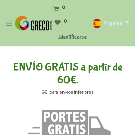
0
0
Español
Identificarse
ENVÍO GRATIS a partir de
60€.
6€. para envíos inferiores