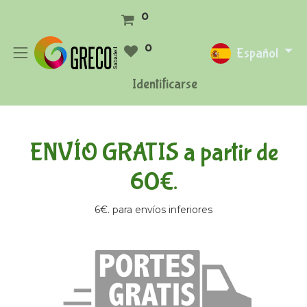
0
0
Español
Identificarse
ENVÍO GRATIS a partir de
60€.
6€. para envíos inferiores