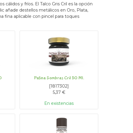
álidos y fríos. El Talco Gris Cril es la opción
lic añade destellos metálicos en Oro, Plata,
a fina aplicable con pincel para toques
0
Patina Sombras Cril 50 Ml.
[
1817302
]
5,37
€
En existencias