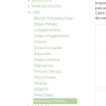
BRICOLAJE
limpia
MANUALIDADES
para a
CRIL
Cobre 
decora
Biscuit, Porcelana Rusa
Brisas Metallic
Complementos
Colas y Pegamentos
Crilcolor
Escarcha Liquida
Expansión
Mágico Relieve
Pigmentos
Pinturas Efectos
Pirocril Paste
Resinas
SprayCril
Tinta China
Veladuras y Patinas