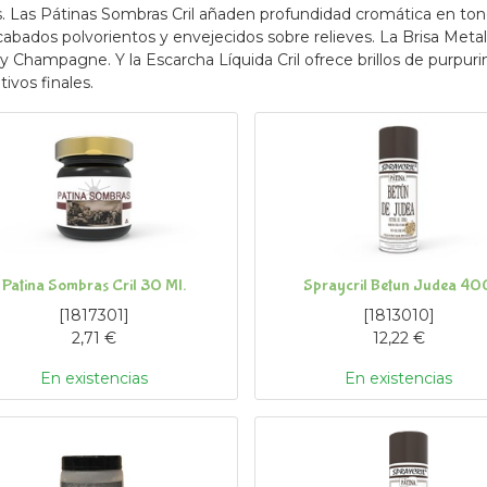
s. Las Pátinas Sombras Cril añaden profundidad cromática en tonos c
cabados polvorientos y envejecidos sobre relieves. La Brisa Metal
y Champagne. Y la Escarcha Líquida Cril ofrece brillos de purpurin
tivos finales.
Patina Sombras Cril 30 Ml.
Spraycril Betun Judea 40
[
1817301
]
[
1813010
]
2,71
€
12,22
€
En existencias
En existencias