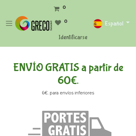
0
0
Español
Identificarse
ENVÍO GRATIS a partir de
60€.
6€. para envíos inferiores