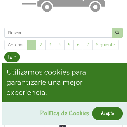
Anterior
1
2
3
4
5
6
7
Siguiente
Mostrar precios con impuestos incluidos
Utilizamos cookies para
garantizarle una mejor
Mostrar categorías
experiencia.
Política de Cookies
Acepto