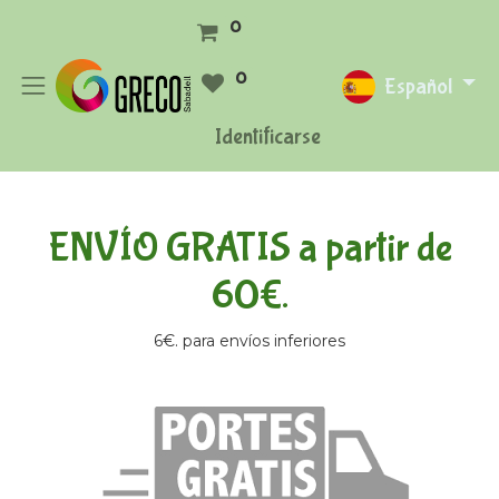
0
0
Español
Identificarse
ENVÍO GRATIS a partir de
60€.
6€. para envíos inferiores