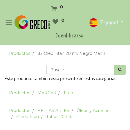
0
0
Español
Identificarse
Productos
82 Oleo Titan 20 ml. Negro Marfil
Este producto también está presente en estas categorías:
Productos
MARCAS
Titan
Productos
BELLAS ARTES
Óleos y Acrílicos
Óleos Titan
Tubos 20 ml.