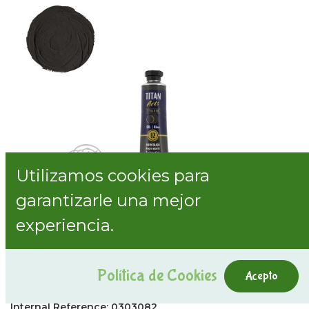
Utilizamos cookies para
garantizarle una mejor
experiencia.
Política de Cookies
Acepto
82 Oleo Titan 20 ml. Negro Marfil
Internal Reference:
0303082