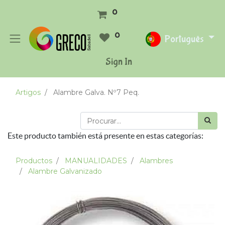
0
0
Português
Sign In
Artigos
Alambre Galva. Nº7 Peq.
Este producto también está presente en estas categorías:
Productos
MANUALIDADES
Alambres
Alambre Galvanizado