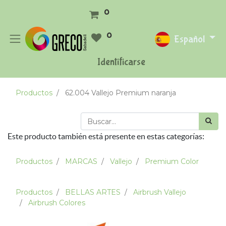
0
0
Español
Identificarse
Productos
62.004 Vallejo Premium naranja
Este producto también está presente en estas categorías:
Productos
MARCAS
Vallejo
Premium Color
Productos
BELLAS ARTES
Airbrush Vallejo
Airbrush Colores