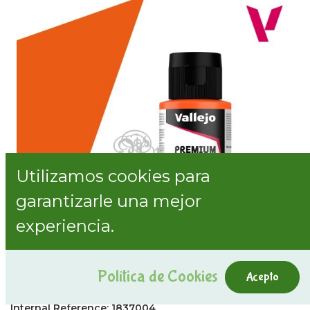
Utilizamos cookies para
garantizarle una mejor
experiencia.
Política de Cookies
Acepto
62.004 Vallejo Premium naranja
Internal Reference:
1837004