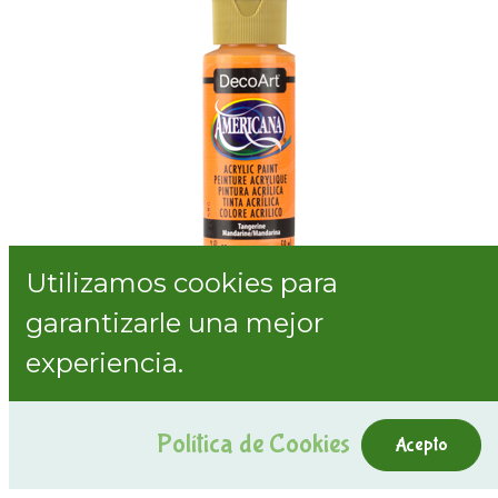
Utilizamos cookies para
garantizarle una mejor
Americana DA012 Tangerine 59 ml
experiencia.
Internal Reference:
1801212
Mostrar precios con impuestos incluidos
Política de Cookies
Acepto
2,93
€