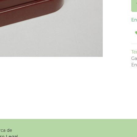
En
Té
Ga
En
Acerca de
so Legal