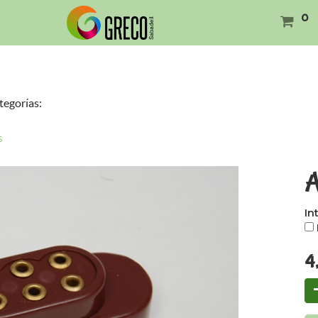
0
tegorías:
s
A
In
4