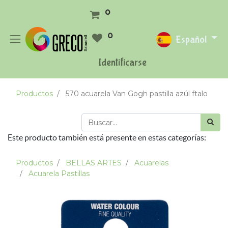
0
0
Español
Identificarse
Productos
570 acuarela Van Gogh pastilla azúl ftalo
Este producto también está presente en estas categorías:
Productos
BELLAS ARTES
Acuarelas
Acuarela Pastillas