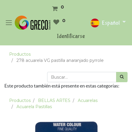
0
0
Español
Identificarse
Productos
278 acuarela VG pastilla anaranjado pyrrole
Este producto también está presente en estas categorías:
Productos
BELLAS ARTES
Acuarelas
Acuarela Pastillas