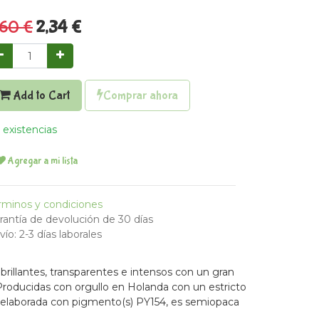
,60
€
2,34
€
Add to Cart
Comprar ahora
 existencias
Agregar a mi lista
rminos y condiciones
rantía de devolución de 30 días
vío: 2-3 días laborales
brillantes, transparentes e intensos con un gran
. Producidas con orgullo en Holanda con un estricto
tá elaborada con pigmento(s) PY154, es semiopaca
1