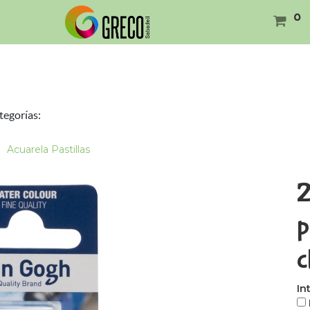
0
tegorías:
Acuarela Pastillas
2
p
c
In