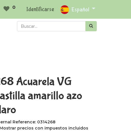
0
Identificarse
Español
68 Acuarela VG
astilla amarillo azo
laro
ternal Reference:
0314268
Mostrar precios con impuestos incluidos