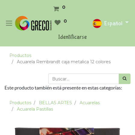
0
0
Español
Identificarse
Productos
Acuarela Rembrandt caja metalica 12 colores
Este producto también está presente en estas categorías:
Productos
BELLAS ARTES
Acuarelas
Acuarela Pastillas