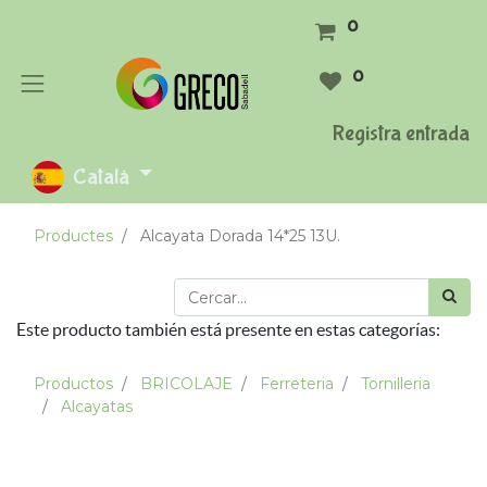
0
0
Registra entrada
Català
Productes
Alcayata Dorada 14*25 13U.
Este producto también está presente en estas categorías:
Productos
BRICOLAJE
Ferreteria
Tornilleria
Alcayatas