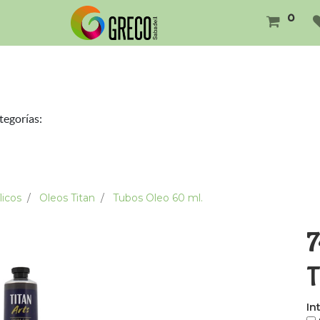
0
tegorías:
licos
Oleos Titan
Tubos Oleo 60 ml.
7
T
In