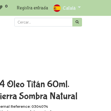
0
Registra entrada
Català
4 Oleo Titán 60ml.
ierra Sombra Natural
ternal Reference:
0304074