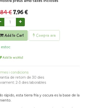
Mostra preus amb taxes incloses
,84
€
7,96
€
Add to Cart
Compra ara
 estoc
Add to wishlist
rmes i condicions
rantia de retorn de 30 dies
viament: 2-3 dies laborables
ápido, esta tierra fría y oscura es la base de la
miento.